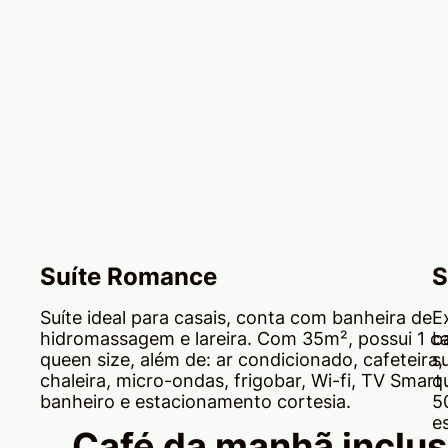
Suíte Romance
S
Suíte ideal para casais, conta com banheira de
E
hidromassagem e lareira. Com 35m², possui 1 
b
queen size, além de: ar condicionado, cafeteira,
s
chaleira, micro-ondas, frigobar, Wi-fi, TV Smart 
q
banheiro e estacionamento cortesia.
5
e
Café da manhã inclu