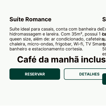
Suíte Romance
S
Suíte ideal para casais, conta com banheira de
E
hidromassagem e lareira. Com 35m², possui 1 
b
queen size, além de: ar condicionado, cafeteira,
s
chaleira, micro-ondas, frigobar, Wi-fi, TV Smart 
q
banheiro e estacionamento cortesia.
5
e
Café da manhã inclu
RESERVAR
DETALHES