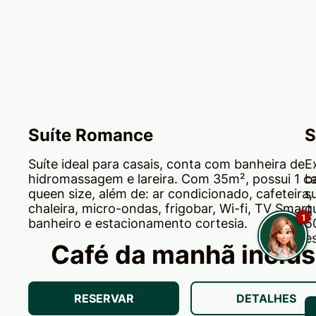
Suíte Romance
S
Suíte ideal para casais, conta com banheira de
E
hidromassagem e lareira. Com 35m², possui 1 
b
queen size, além de: ar condicionado, cafeteira,
s
chaleira, micro-ondas, frigobar, Wi-fi, TV Smart 
q
1
banheiro e estacionamento cortesia.
5
e
Café da manhã inclu
RESERVAR
DETALHES