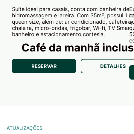
Suíte ideal para casais, conta com banheira de
E
hidromassagem e lareira. Com 35m², possui 1 
b
queen size, além de: ar condicionado, cafeteira,
s
chaleira, micro-ondas, frigobar, Wi-fi, TV Smart 
q
banheiro e estacionamento cortesia.
5
e
Café da manhã inclu
RESERVAR
DETALHES
ATUALIZAÇÕES